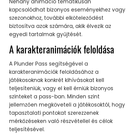
Néhány animáció tematikusan
kapcsolódhat bizonyos eseményekhez vagy
szezonokhoz, további elköteleződést
biztosítva azok számára, akik élvezik az
egyedi tartalmak gyűjtését.
A karakteranimációk feloldása
A Plunder Pass segítségével a
karakteranimációk feloldásához a
játékosoknak konkrét kihívásokat kell
teljesíteniük, vagy el kell érniük bizonyos
szinteket a pass-ban. Minden szint
jellemzően megköveteli a játékosoktól, hogy
tapasztalati pontokat szerezzenek
mérkőzéseken való részvétellel és célok
teljesítésével.