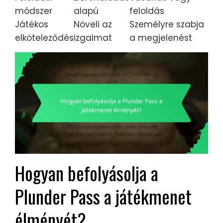
módszer
alapú
feloldás
Játékos
Növeli az
Személyre szabja
elköteleződés
izgalmat
a megjelenést
Hogyan befolyásolja a
Plunder Pass a játékmenet
élményét?