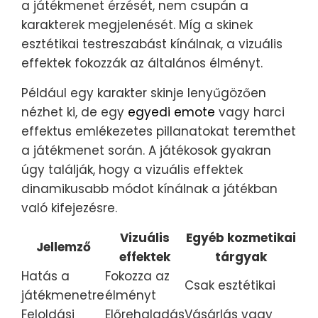
a játékmenet érzését, nem csupán a
karakterek megjelenését. Míg a skinek
esztétikai testreszabást kínálnak, a vizuális
effektek fokozzák az általános élményt.
Például egy karakter skinje lenyűgözően
nézhet ki, de egy
egyedi emote
vagy harci
effektus emlékezetes pillanatokat teremthet
a játékmenet során. A játékosok gyakran
úgy találják, hogy a vizuális effektek
dinamikusabb módot kínálnak a játékban
való kifejezésre.
Vizuális
Egyéb kozmetikai
Jellemző
effektek
tárgyak
Hatás a
Fokozza az
Csak esztétikai
játékmenetre
élményt
Feloldási
Előrehaladás
Vásárlás vagy