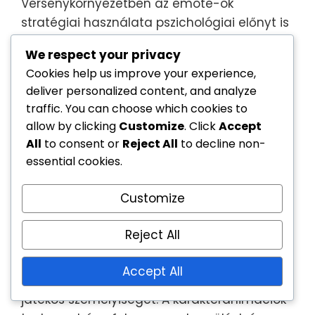
Versenykörnyezetben az emote-ok
stratégiai használata pszichológiai előnyt is
nyújthat. A játékosok emote-okat
We respect your privacy
használhatnak az ellenfelek provokálására
Cookies help us improve your experience,
vagy a győzelmek ünneplésére, így még
deliver personalized content, and analyze
izgalmasabbá téve a mérkőzéseket.
traffic. You can choose which cookies to
Karakteranimációk
allow by clicking
Customize
. Click
Accept
All
to consent or
Reject All
to decline non-
essential cookies.
A Plunder Pass karakteranimációi
lehetőséget kínálnak a játékosok számára,
Customize
hogy személyre szabják avatárjaikat,
kiemelve őket a játék világában. Ezek az
Reject All
animációk magukban foglalhatják az
egyedi mozgásstílusokat, győzelmi pózokat
Accept All
vagy tétlen animációkat, amelyek tükrözik a
játékos személyiségét. A karakteranimációk