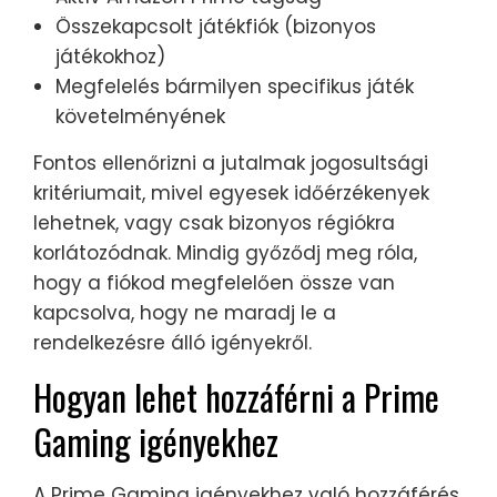
Összekapcsolt játékfiók (bizonyos
játékokhoz)
Megfelelés bármilyen specifikus játék
követelményének
Fontos ellenőrizni a jutalmak jogosultsági
kritériumait, mivel egyesek időérzékenyek
lehetnek, vagy csak bizonyos régiókra
korlátozódnak. Mindig győződj meg róla,
hogy a fiókod megfelelően össze van
kapcsolva, hogy ne maradj le a
rendelkezésre álló igényekről.
Hogyan lehet hozzáférni a Prime
Gaming igényekhez
A Prime Gaming igényekhez való hozzáférés