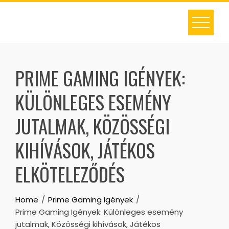
Skip
to
content
PRIME GAMING IGÉNYEK:
KÜLÖNLEGES ESEMÉNY
JUTALMAK, KÖZÖSSÉGI
KIHÍVÁSOK, JÁTÉKOS
ELKÖTELEZŐDÉS
Home
Prime Gaming Igények
Prime Gaming Igények: Különleges esemény
jutalmak, Közösségi kihívások, Játékos