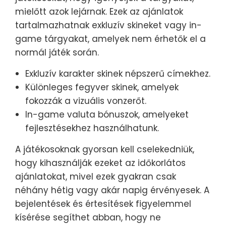
mielőtt azok lejárnak. Ezek az ajánlatok
tartalmazhatnak exkluzív skineket vagy in-
game tárgyakat, amelyek nem érhetők el a
normál játék során.
Exkluzív karakter skinek népszerű címekhez.
Különleges fegyver skinek, amelyek
fokozzák a vizuális vonzerőt.
In-game valuta bónuszok, amelyeket
fejlesztésekhez használhatunk.
A játékosoknak gyorsan kell cselekedniük,
hogy kihasználják ezeket az időkorlátos
ajánlatokat, mivel ezek gyakran csak
néhány hétig vagy akár napig érvényesek. A
bejelentések és értesítések figyelemmel
kísérése segíthet abban, hogy ne