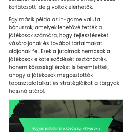
korlátozott ideig voltak elérhetők.
Egy másik példa az in-game valuta
bónuszok, amelyek lehetővé tették a
játékosok számára, hogy fejlesztéseket
vásároljanak és további tartalmakat
oldjanak fel. Ezek a jutalmak nemcsak a
játékosok elköteleződését ösztönözték,
hanem közösségi érzést is teremtettek,
ahogy a játékosok megosztották
tapasztalataikat és stratégiáikat a tárgyak
használatáról.