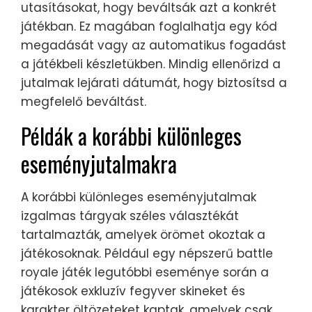
utasításokat, hogy beváltsák azt a konkrét
játékban. Ez magában foglalhatja egy kód
megadását vagy az automatikus fogadást
a játékbeli készletükben. Mindig ellenőrizd a
jutalmak lejárati dátumát, hogy biztosítsd a
megfelelő beváltást.
Példák a korábbi különleges
eseményjutalmakra
A korábbi különleges eseményjutalmak
izgalmas tárgyak széles választékát
tartalmazták, amelyek örömet okoztak a
játékosoknak. Például egy népszerű battle
royale játék legutóbbi eseménye során a
játékosok exkluzív fegyver skineket és
karakter öltözeteket kaptak, amelyek csak