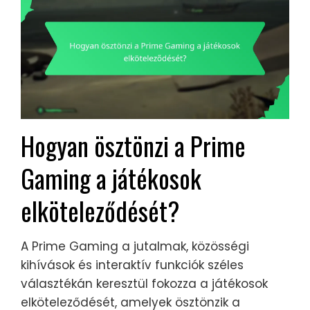
Hogyan ösztönzi a Prime
Gaming a játékosok
elköteleződését?
A Prime Gaming a jutalmak, közösségi
kihívások és interaktív funkciók széles
választékán keresztül fokozza a játékosok
elköteleződését, amelyek ösztönzik a