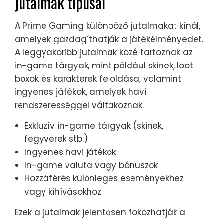
jutalmak típusai
A Prime Gaming különböző jutalmakat kínál,
amelyek gazdagíthatják a játékélményedet.
A leggyakoribb jutalmak közé tartoznak az
in-game tárgyak, mint például skinek, loot
boxok és karakterek feloldása, valamint
ingyenes játékok, amelyek havi
rendszerességgel váltakoznak.
Exkluzív in-game tárgyak (skinek,
fegyverek stb.)
Ingyenes havi játékok
In-game valuta vagy bónuszok
Hozzáférés különleges eseményekhez
vagy kihívásokhoz
Ezek a jutalmak jelentősen fokozhatják a