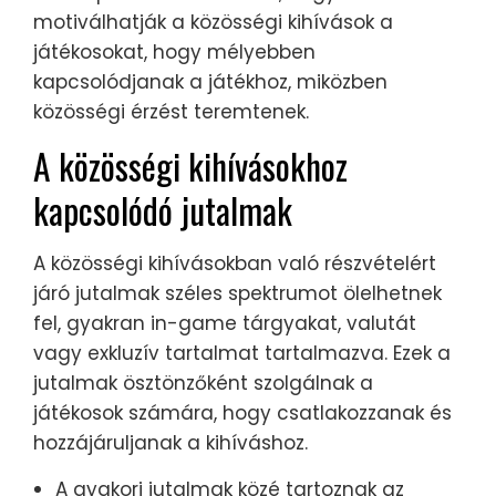
motiválhatják a közösségi kihívások a
játékosokat, hogy mélyebben
kapcsolódjanak a játékhoz, miközben
közösségi érzést teremtenek.
A közösségi kihívásokhoz
kapcsolódó jutalmak
A közösségi kihívásokban való részvételért
járó jutalmak széles spektrumot ölelhetnek
fel, gyakran in-game tárgyakat, valutát
vagy exkluzív tartalmat tartalmazva. Ezek a
jutalmak ösztönzőként szolgálnak a
játékosok számára, hogy csatlakozzanak és
hozzájáruljanak a kihíváshoz.
A gyakori jutalmak közé tartoznak az