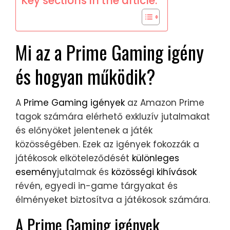
Key sections in the article:
Mi az a Prime Gaming igény
és hogyan működik?
A
Prime Gaming igények
az Amazon Prime
tagok számára elérhető exkluzív jutalmakat
és előnyöket jelentenek a játék
közösségében. Ezek az igények fokozzák a
játékosok elköteleződését
különleges
esemény
jutalmak és
közösségi kihívások
révén, egyedi in-game tárgyakat és
élményeket biztosítva a játékosok számára.
A Prime Gaming igények