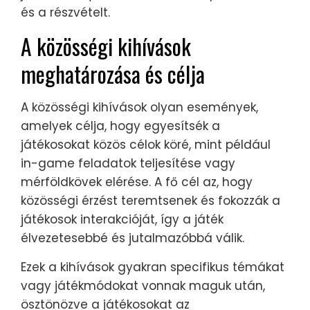
és a részvételt.
A közösségi kihívások
meghatározása és célja
A közösségi kihívások olyan események,
amelyek célja, hogy egyesítsék a
játékosokat közös célok köré, mint például
in-game feladatok teljesítése vagy
mérföldkövek elérése. A fő cél az, hogy
közösségi érzést teremtsenek és fokozzák a
játékosok interakcióját, így a játék
élvezetesebbé és jutalmazóbbá válik.
Ezek a kihívások gyakran specifikus témákat
vagy játékmódokat vonnak maguk után,
ösztönözve a játékosokat az