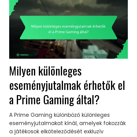
Milyen különleges
eseményjutalmak érhetők el
a Prime Gaming által?
A Prime Gaming különböző különleges
eseményjutalmakat kínál, amelyek fokozzák
a játékosok elköteleződését exkluzív