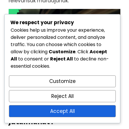
relevánsak maradjanak.
We respect your privacy
Cookies help us improve your experience,
deliver personalized content, and analyze
traffic. You can choose which cookies to
allow by clicking
Customize
. Click
Accept
All
to consent or
Reject All
to decline non-
essential cookies.
Hogyan lehet részt venni a
Customize
Prime Gaming
Reject All
eseményekben és igényelni a
Accept All
jutalmakat?