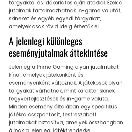
tárgyakkal és időkorlátos ajánlatokkal. Ezek a
jutalmak tartalmazhatnak in-game valutát,
skineket és egyéb egyedi tárgyakat,
amelyek csak rövid ideig érhetők el.
A jelenlegi különleges
eseményjutalmak áttekintése
Jelenleg a Prime Gaming olyan jutalmakat
kínál, amelyek játékonként és
eseményenként változnak. A játékosok olyan
tárgyakat várhatnak, mint karakter skinek,
fegyverfejlesztések és in-game valuta.
Minden esemény általában egy specifikus
játékra összpontosít, testreszabott
jutalmakat biztosítva, amelyek összhangban
állnak a jelenlegi játéktrendekkel.