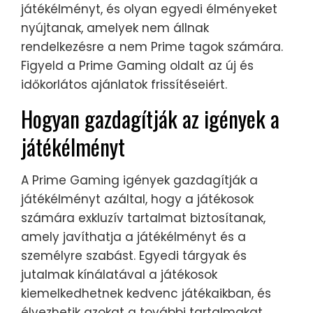
játékélményt, és olyan egyedi élményeket
nyújtanak, amelyek nem állnak
rendelkezésre a nem Prime tagok számára.
Figyeld a Prime Gaming oldalt az új és
időkorlátos ajánlatok frissítéseiért.
Hogyan gazdagítják az igények a
játékélményt
A Prime Gaming igények gazdagítják a
játékélményt azáltal, hogy a játékosok
számára exkluzív tartalmat biztosítanak,
amely javíthatja a játékélményt és a
személyre szabást. Egyedi tárgyak és
jutalmak kínálatával a játékosok
kiemelkedhetnek kedvenc játékaikban, és
élvezhetik azokat a további tartalmakat,