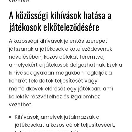
vezetve.
A közösségi kihívások hatása a
játékosok elköteleződésére
A közösségi kihívások jelentős szerepet
játszanak a játékosok elköteleződésének
növelésében, közös célokat teremtve,
amelyekért a játékosok dolgozhatnak. Ezek a
kihívások gyakran magukban foglalják a
konkrét feladatok teljesítését vagy
mérföldkövek elérését egy játékban, ami
kollektív részvételhez és izgalomhoz
vezethet.
Kihívások, amelyek jutalmazzák a
játékosokat a közös célok teljesítéséért,